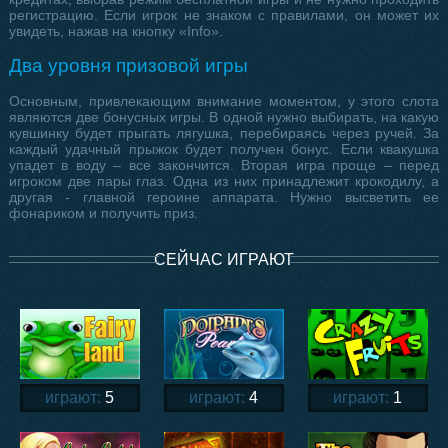
регистрацию. Если игрок не знаком с правилами, он может их
увидеть, нажав на кнопку «Info».
Два уровня призовой игры
Основным, привлекающим внимание моментом, у этого слота
являются две бонусных игры. В одной нужно выбирать, на какую
кувшинку будет прыгать лягушка, перебираясь через ручей. За
каждый удачный прыжок будет получен бонус. Если квакушка
упадет в воду – все закончится. Вторая игра проще – перед
игроком две пары глаз. Одна из них принадлежит крокодилу, а
другая - главной героине аппарата. Нужно высветить ее
фонариком и получить приз.
СЕЙЧАС ИГРАЮТ
5
4
1