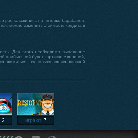
рые расположились на пятерке барабанов.
тся, можно изменять стоимость кредита в
есть. Для этого необходимо выпадение
ой прибыльной будет картинка с короной,
знакомиться, воспользовавшись кнопкой
2
7