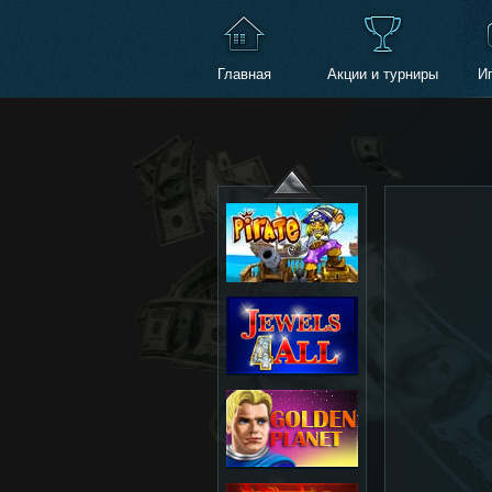
Главная
Акции и турниры
Иг