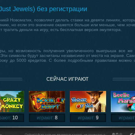
ust Jewels) без регистрации
нией Новоматик, позволяет делать ставки на девяти линиях, кото
инию, но если это значение окажется больше или меньше, чем хоче
чет тратить деньги на игру, есть бесплатная версия эмулятора.
ры, но возможность получения увеличенного выигрыша все же 
. Эти символы будут засчитаны независимо от места на экране. Сам
гроку до 5000 кредитов. С более подробными правилами можно о
СЕЙЧАС ИГРАЮТ
10
8
9
OnlineVulkan.com не является казино, не проводит и