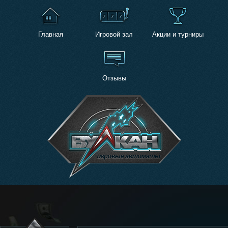
Главная
Игровой зал
Акции и турниры
Отзывы