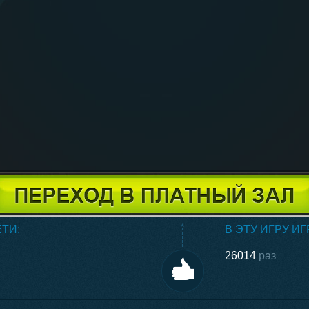
ТИ:
В ЭТУ ИГРУ ИГ
26014
раз