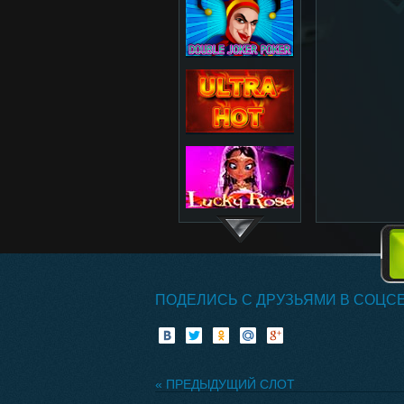
ПОДЕЛИСЬ С ДРУЗЬЯМИ В СОЦСЕ
« ПРЕДЫДУЩИЙ СЛОТ