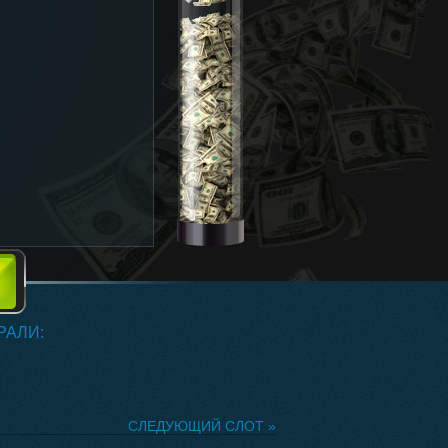
РАЛИ:
СЛЕДУЮЩИЙ СЛОТ »