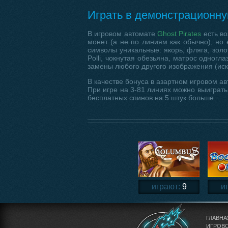
Играть в демонстрационную
В игровом автомате
Ghost Pirates
есть во
монет (а не по линиям как обычно), но 
символы уникальные: якорь, фляга, зол
Polli, чокнутая обезьяна, матрос одногл
замены любого другого изображения (иск
В качестве бонуса в азартном игровом ав
При игре на 3-81 линиях можно выиграть:
бесплатных спинов на 5 штук больше.
9
ГЛАВНА
ИГРОВО