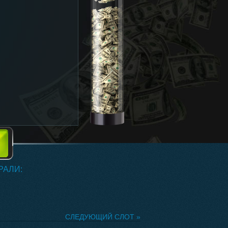
РАЛИ:
СЛЕДУЮЩИЙ СЛОТ »