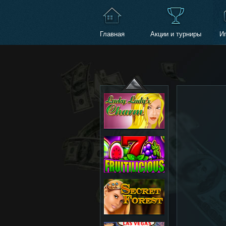
Главная
Акции и турниры
Иг