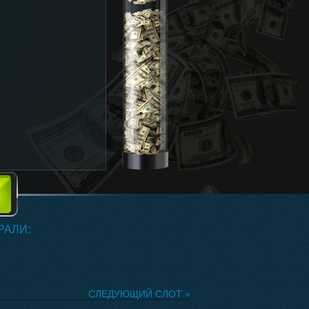
РАЛИ:
СЛЕДУЮЩИЙ СЛОТ »