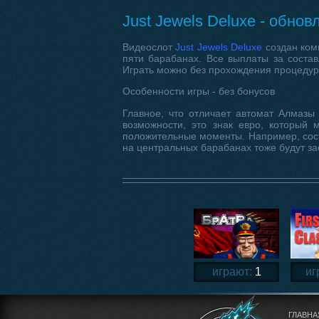
Just Jewels Deluxe - обно
Видеослот
Just Jewels Deluxe
создан комп
пяти барабанах. Все выплаты за соста
Играть можно без прохождения процедур
Особенности игры - без бонусов
Главное, что отличает автомат Алмазы 
возможности, это знак евро, который 
положительные моменты. Например, соста
на центральных барабанах тоже будут за
1
ГЛАВНА