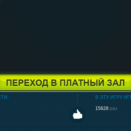
ТИ:
В ЭТУ ИГРУ ИГ
15628
раз