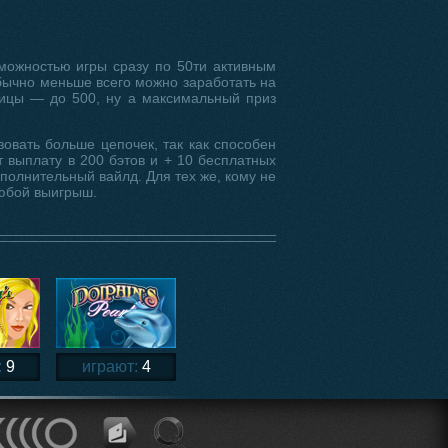
можностью игры сразу по 50ти активным
обычно меньше всего можно заработать на
тицы — до 500, ну а максимальный приз
овать больше цепочек, так как способен
т выплату в 200 бэтов и + 10 бесплатных
полнительный вайлд. Для тех же, кому не
любой выигрыш.
9
4