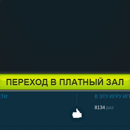
ТИ:
В ЭТУ ИГРУ ИГ
8134
раз