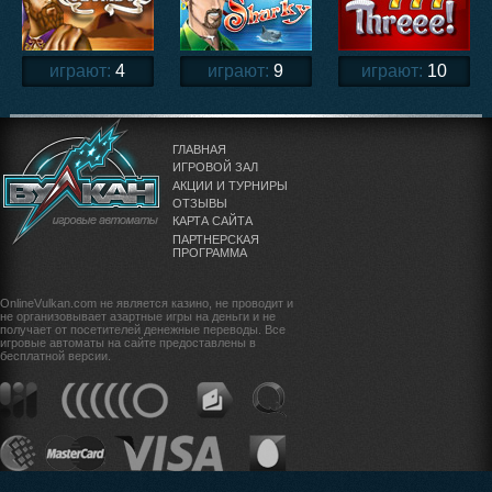
4
9
10
ГЛАВНАЯ
ИГРОВОЙ ЗАЛ
АКЦИИ И ТУРНИРЫ
ОТЗЫВЫ
КАРТА САЙТА
ПАРТНЕРСКАЯ
ПРОГРАММА
OnlineVulkan.com не является казино, не проводит и
не организовывает азартные игры на деньги и не
получает от посетителей денежные переводы. Все
игровые автоматы на сайте предоставлены в
бесплатной версии.