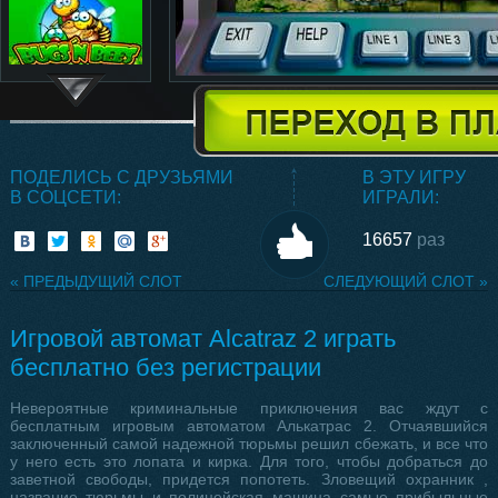
ПОДЕЛИСЬ С ДРУЗЬЯМИ
В ЭТУ ИГРУ
В СОЦСЕТИ:
ИГРАЛИ:
16657
раз
« ПРЕДЫДУЩИЙ СЛОТ
СЛЕДУЮЩИЙ СЛОТ »
Игровой автомат Alcatraz 2 играть
бесплатно без регистрации
Невероятные криминальные приключения вас ждут с
бесплатным игровым автоматом Алькатрас 2. Отчаявшийся
заключенный самой надежной тюрьмы решил сбежать, и все что
у него есть это лопата и кирка. Для того, чтобы добраться до
заветной свободы, придется попотеть. Зловещий охранник ,
название тюрьмы и полицейская машина самые прибыльные