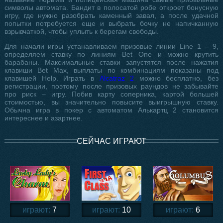
символы автомата. Бандит в полосатой робе откроет бонусную
игру, где нужно разобрать каменный завал, а после удачной
попытки потребуется еще и выбрать бочку не напичканную
взрывчаткой, чтобы уплыть к берегам свободы.
Для начали игры устанавливаем призовые линии Line 1 – 9,
определяем ставку по линиям Bet One и можно крутить
барабаны. Максимальные ставки запустятся после нажатия
клавиши Bet Max, выплаты по комбинациям показаны под
клавишей Help. Играть в
Alcatraz 2
можно бесплатно, без
регистрации, поэтому после призовых раундов не забывайте
про риск – игру. Побив карту соперника, картой большей
стоимостью, вы значительно повысите выигрышную ставку.
Обычна игра в покер с автоматом Алькартц 2 становится
интереснее и азартнее.
СЕЙЧАС ИГРАЮТ
7
10
6