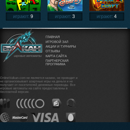
9
3
4
ГЛАВНАЯ
ИГРОВОЙ ЗАЛ
АКЦИИ И ТУРНИРЫ
ОТЗЫВЫ
КАРТА САЙТА
ПАРТНЕРСКАЯ
ПРОГРАММА
OnlineVulkan.com не является казино, не проводит и
не организовывает азартные игры на деньги и не
получает от посетителей денежные переводы. Все
игровые автоматы на сайте предоставлены в
бесплатной версии.