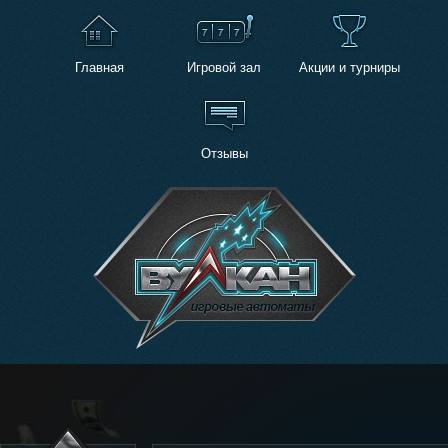
Главная
Игровой зал
Акции и турниры
Отзывы