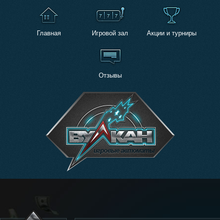
Главная
Игровой зал
Акции и турниры
Отзывы