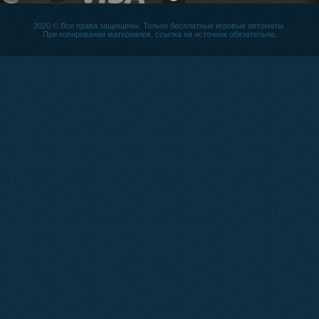
2020 © Все права защищены. Только бесплатные игровые автоматы.
При копировании материалов, ссылка на источник обязательна.