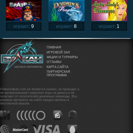
9
8
1
ГЛАВНАЯ
ИГРОВОЙ ЗАЛ
АКЦИИ И ТУРНИРЫ
ОТЗЫВЫ
КАРТА САЙТА
ПАРТНЕРСКАЯ
ПРОГРАММА
OnlineVulkan.com не является казино, не проводит и
не организовывает азартные игры на деньги и не
получает от посетителей денежные переводы. Все
игровые автоматы на сайте предоставлены в
бесплатной версии.