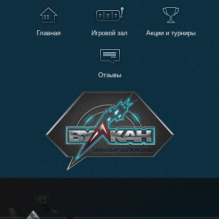
Главная
Игровой зал
Акции и турниры
Отзывы