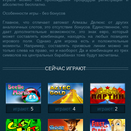
абсолютно бесплатно.
Особенности игры - без бонусов
Главное, что отличает автомат Алмазы Делюкс от других
аналогичных слотов, это отсутствие бонусов. Единственное, что
дает дополнительные возможности, это знак евро, который
может составлять комбинации, находясь на любых позициях
игрового поля. Однако для игрока есть и положительные
моменты. Например, составлять призвоые линии можно не
только слева на право, но и наоборот. Да и комбинации из трех
символов на центральных барабанах тоже будут засчитаны.
СЕЙЧАС ИГРАЮТ
5
4
2