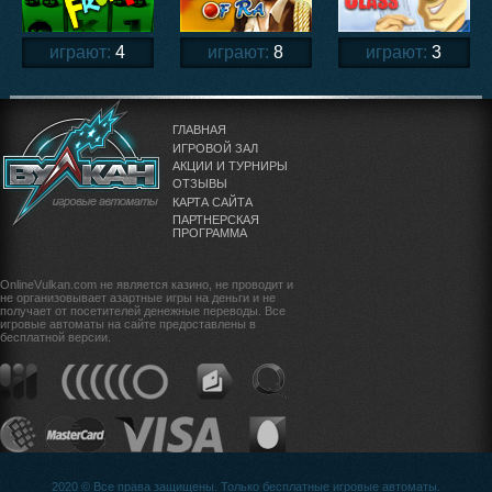
4
8
3
ГЛАВНАЯ
ИГРОВОЙ ЗАЛ
АКЦИИ И ТУРНИРЫ
ОТЗЫВЫ
КАРТА САЙТА
ПАРТНЕРСКАЯ
ПРОГРАММА
OnlineVulkan.com не является казино, не проводит и
не организовывает азартные игры на деньги и не
получает от посетителей денежные переводы. Все
игровые автоматы на сайте предоставлены в
бесплатной версии.
2020 © Все права защищены. Только бесплатные игровые автоматы.