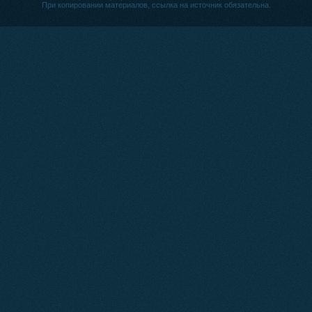
При копировании материалов, ссылка на источник обязательна.