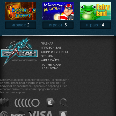
2
5
4
ГЛАВНАЯ
ИГРОВОЙ ЗАЛ
АКЦИИ И ТУРНИРЫ
ОТЗЫВЫ
КАРТА САЙТА
ПАРТНЕРСКАЯ
ПРОГРАММА
OnlineVulkan.com не является казино, не проводит и
не организовывает азартные игры на деньги и не
получает от посетителей денежные переводы. Все
игровые автоматы на сайте предоставлены в
бесплатной версии.