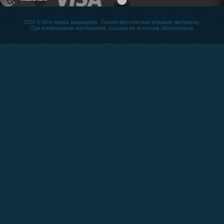
2020 © Все права защищены. Только бесплатные игровые автоматы.
При копировании материалов, ссылка на источник обязательна.