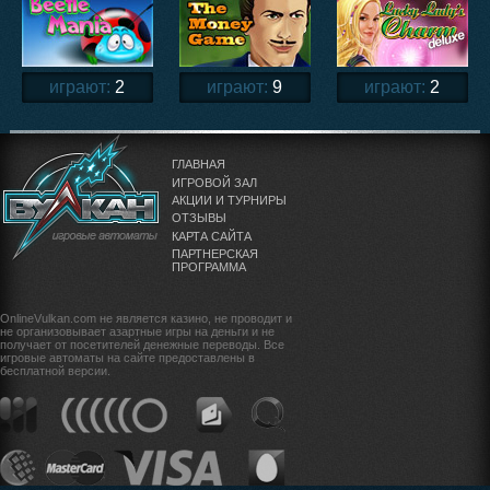
2
9
2
ГЛАВНАЯ
ИГРОВОЙ ЗАЛ
АКЦИИ И ТУРНИРЫ
ОТЗЫВЫ
КАРТА САЙТА
ПАРТНЕРСКАЯ
ПРОГРАММА
OnlineVulkan.com не является казино, не проводит и
не организовывает азартные игры на деньги и не
получает от посетителей денежные переводы. Все
игровые автоматы на сайте предоставлены в
бесплатной версии.