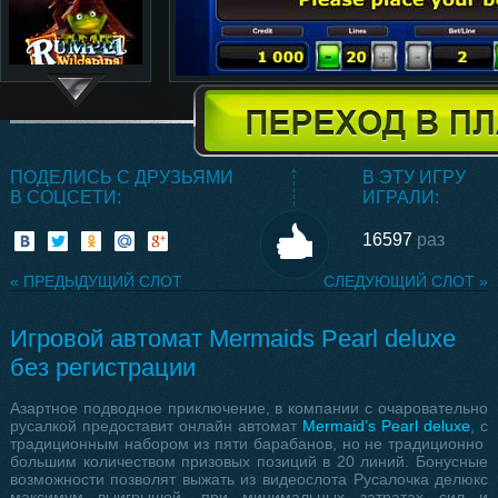
ПОДЕЛИСЬ С ДРУЗЬЯМИ
В ЭТУ ИГРУ
В СОЦСЕТИ:
ИГРАЛИ:
16597
раз
« ПРЕДЫДУЩИЙ СЛОТ
СЛЕДУЮЩИЙ СЛОТ »
Игровой автомат Mermaids Pearl deluxe
без регистрации
Азартное подводное приключение, в компании с очаровательно
русалкой предоставит онлайн автомат
Mermaid’s Pearl deluxe
, с
традиционным набором из пяти барабанов, но не традиционно
большим количеством призовых позиций в 20 линий. Бонусные
возможности позволят выжать из видеослота Русалочка делюкс
максимум выигрышей, при минимальных затратах сил и