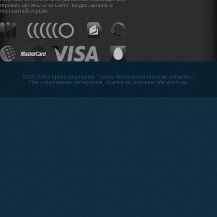
игровые автоматы на сайте предоставлены в
бесплатной версии.
2020 © Все права защищены. Только бесплатные игровые автоматы.
При копировании материалов, ссылка на источник обязательна.