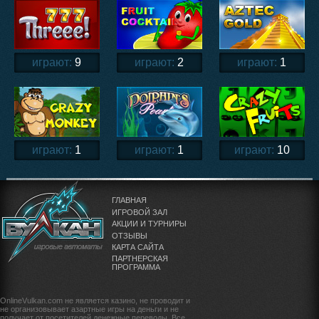
9
2
1
1
1
10
ГЛАВНАЯ
ИГРОВОЙ ЗАЛ
АКЦИИ И ТУРНИРЫ
ОТЗЫВЫ
КАРТА САЙТА
ПАРТНЕРСКАЯ
ПРОГРАММА
OnlineVulkan.com не является казино, не проводит и
не организовывает азартные игры на деньги и не
получает от посетителей денежные переводы. Все