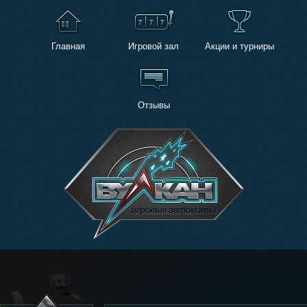
Главная
Игровой зал
Акции и турниры
Отзывы