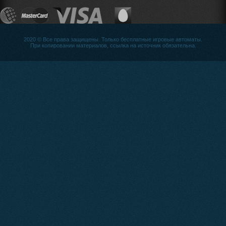
2020 © Все права защищены. Только бесплатные игровые автоматы.
При копировании материалов, ссылка на источник обязательна.