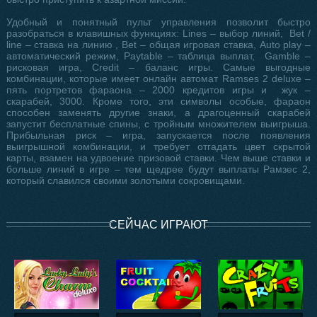
Удобный и понятный пульт управления позволит быстро
разобраться в клавишных функциях: Lines – выбор линий, Bet /
line – ставка на линию , Bet – общая игровая ставка, Auto play –
автоматический режим, Paytable – таблица выплат, Gamble –
рисковая игра, Credit – баланс игры. Самые выгодные
комбинации, которые имеет онлайн автомат Ramses 2 deluxe –
пять портретов фараона – 2000 кредитов игры и жук –
скарабей, 3000. Кроме того, эти символы особые, фараон
способен заменять другие знаки, а драгоценный скарабей
запустит бесплатные спины, с тройным множителем выигрыша.
Прибыльная риск – игра, запускается после появления
выигрышной комбинации, и требует отгадать цвет скрытой
карты, взамен на удвоение призовой ставки. Чем выше ставки и
больше линий в игре – тем щедрее будут выплаты Рамзес 2,
который славился своими золотыми сокровищами.
СЕЙЧАС ИГРАЮТ