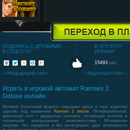
ПОДЕЛИСЬ С ДРУЗЬЯМИ
В ЭТУ ИГРУ
В СОЦСЕТИ:
ИГРАЛИ:
15493
раз
« ПРЕДЫДУЩИЙ СЛОТ
СЛЕДУЮЩИЙ СЛОТ »
Играть в игровой автомат Ramses 2
Deluxe онлайн
Великий Египетский фараон открывает врата в свое азартное
царство под названием
Ramses 2 deluxe
. Пятибарабанный,
красочный слот с двадцатью линиями, пестрящий золотом и
огромными выигрышными возможностями. Мгновенная
загрузка, без ожидания и без регистрации, дает возможность
быстро приступить к азартной миссии.