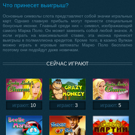
Что принесет выигрыш?
Основные символы слота представляют собой значки игральных
карт. Однако главную прибыль могут принести специальные
бонусные иконки. Главный среди них – символ, изображающий
самого Марка Поло. Он может заменить собой любой значок. А
если играть на максимальной ставке, эта иконка принесет
выигрыш в полмиллиона кредитов. Кроме того, в казино Вулкан
можно играть в игровые автоматы Марко Поло бесплатно
поэтому они подойдут даже новичкам.
СЕЙЧАС ИГРАЮТ
10
3
5