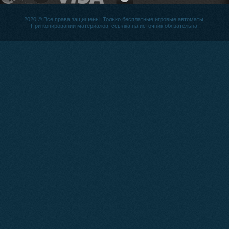
2020 © Все права защищены. Только бесплатные игровые автоматы.
При копировании материалов, ссылка на источник обязательна.