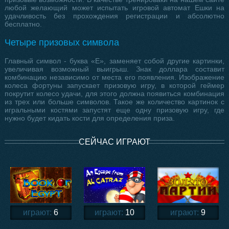
любой желающий может испытать игровой автомат Ешки на
удачливость без прохождения регистрации и абсолютно
бесплатно.
Четыре призовых символа
Главный символ - буква «Е», заменяет собой другие картинки,
увеличивая возможный выигрыш. Знак доллара составит
комбинацию независимо от места его появления. Изображение
колеса фортуны запускает призовую игру, в которой геймер
покрутит колесо удачи, для этого должна появиться комбинация
из трех или больше символов. Такое же количество картинок с
игральными костями запустят еще одну призовую игру, где
нужно будет кидать кости для определения приза.
СЕЙЧАС ИГРАЮТ
6
10
9