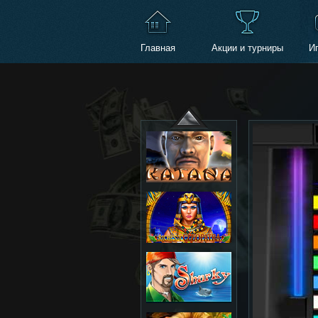
Главная
Акции и турниры
Иг