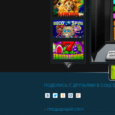
ПОДЕЛИСЬ С ДРУЗЬЯМИ В СОЦСЕ
« ПРЕДЫДУЩИЙ СЛОТ