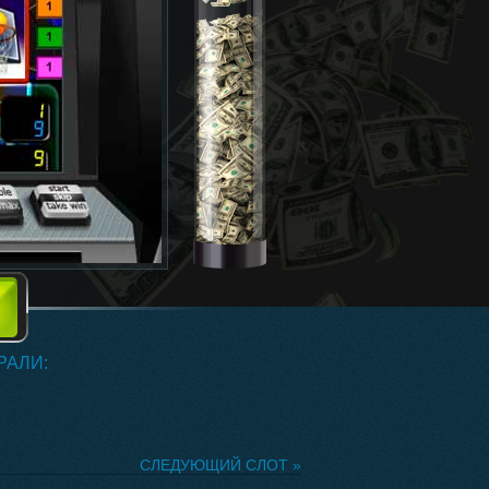
РАЛИ:
СЛЕДУЮЩИЙ СЛОТ »