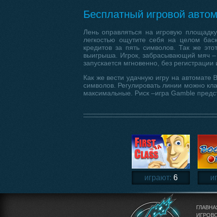
Бесплатный игровой автома
Лень оправляться на игровую площадку
легкостью ощутите себя на целом бас
кредитов за пять символов. Так же эт
выигрыша. Игрок, забрасывающий мяч – с
запускается мгновенно, без регистрации
Как же вести удачную игру на автомате 
символов. Регулировать линии можно клав
максимальные. Риск –игра Gamble предс
6
ГЛАВНА
ИГРОВО