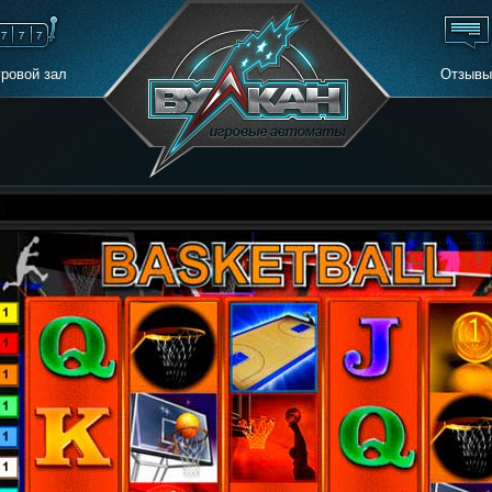
ровой зал
Отзывы