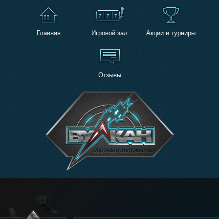
Главная
Игровой зал
Акции и турниры
Отзывы