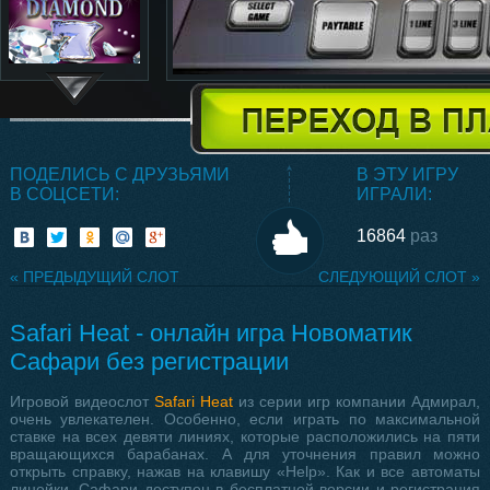
ПОДЕЛИСЬ С ДРУЗЬЯМИ
В ЭТУ ИГРУ
В СОЦСЕТИ:
ИГРАЛИ:
16864
раз
« ПРЕДЫДУЩИЙ СЛОТ
СЛЕДУЮЩИЙ СЛОТ »
Safari Heat - онлайн игра Новоматик
Сафари без регистрации
Игровой видеослот
Safari Heat
из серии игр компании Адмирал,
очень увлекателен. Особенно, если играть по максимальной
ставке на всех девяти линиях, которые расположились на пяти
вращающихся барабанах. А для уточнения правил можно
открыть справку, нажав на клавишу «Help». Как и все автоматы
линейки, Сафари доступен в бесплатной версии и регистрация