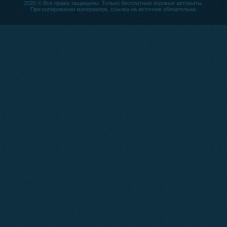
2020 © Все права защищены. Только бесплатные игровые автоматы.
При копировании материалов, ссылка на источник обязательна.